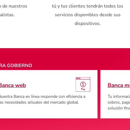
tú y tus clientes tendrán todos los
 de nuestros
servicios disponibles desde sus
alistas.
dispositivos.
ARA GOBIERNO
Banca móvil
Administ
u información financiera y herramientas para
Una platafo
cobros, pagos o consultas por medio de nuestra
el seguimient
olución financiera con mayor crecimiento.
débito, prep