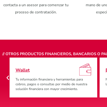
contacta a un asesor para comenzar tu
mano de uno
proceso de contratación.
especi
// OTROS PRODUCTOS FINANCIEROS, BANCARIOS O P
Banca web
Nuestra Banca en línea responde con eficiencia a
T
las necesidades actuales del mercado global.
s