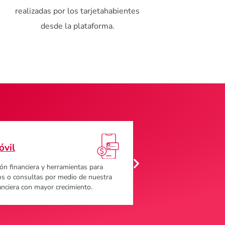
realizadas por los tarjetahabientes
desde la plataforma.
rador de cartera
Gateway
rma para medios de pago, que permite
Nuestra principal plata
o y la gestión de tarjetas de crédito,
cobros y pagos electróni
ago, entre otras.